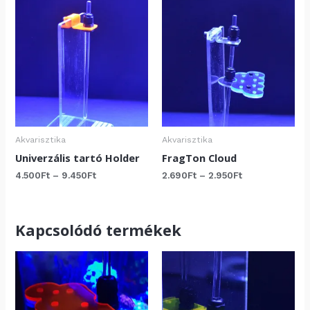
Akvarisztika
Akvarisztika
Univerzális tartó Holder
FragTon Cloud
Ártartomány:
Ártartomány:
4.500
Ft
–
9.450
Ft
2.690
Ft
–
2.950
Ft
4.500Ft
2.690Ft
-
-
9.450Ft
2.950Ft
Kapcsolódó termékek