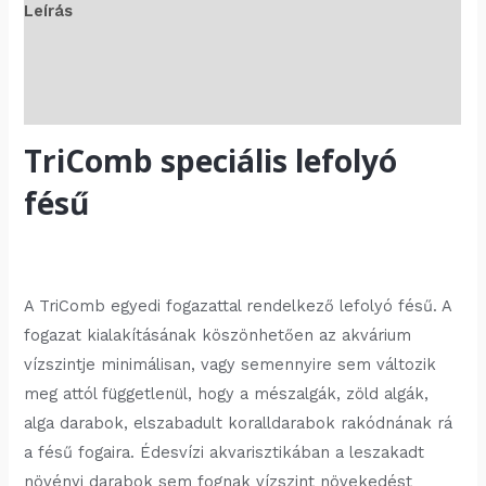
Leírás
További információk
Vélemények (0)
TriComb speciális lefolyó
fésű
A TriComb egyedi fogazattal rendelkező lefolyó fésű. A
fogazat kialakításának köszönhetően az akvárium
vízszintje minimálisan, vagy semennyire sem változik
meg attól függetlenül, hogy a mészalgák, zöld algák,
alga darabok, elszabadult koralldarabok rakódnának rá
a fésű fogaira. Édesvízi akvarisztikában a leszakadt
növényi darabok sem fognak vízszint növekedést