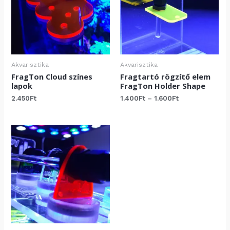
Akvarisztika
Akvarisztika
FragTon Cloud színes
Fragtartó rögzítő elem
lapok
FragTon Holder Shape
Ártartomány:
2.450
Ft
1.400
Ft
–
1.600
Ft
1.400Ft
-
1.600Ft