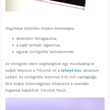
Rögzítése többféle módon lehetséges:
direktben felragasztva,
a saját tartóját ragasztva,
egyedi, önrögzítős tartóelemmel.
Az önrögzítő elem segítségével egy mozdulattal el
tudjuk helyezni a TriComb-ot a
lefolyó box
, akvárium
szélén. Az önrögzítős elemmel 5-10 mm vastagságú
élre tudjuk biztonságosan elhelyezni a speciális
fogakkal kialakított TriComb fésűt.