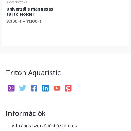
Akvarisztika
Univerzális mágneses
tartó Holder
Ártartomány:
8.300
Ft
–
11.100
Ft
8.300Ft
-
11.100Ft
Triton Aquaristic
Információk
Általános szerződési feltételek