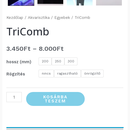
Kezdőlap
/
Akvarisztika
/
Egyebek
/ TriComb
TriComb
Ártartomány:
3.450
Ft
–
8.000
Ft
3.450Ft
hossz (mm)
200
250
300
-
Rögzítés
nincs
ragasztható
önrögzítő
8.000Ft
TriComb
KOSÁRBA
TESZEM
mennyiség