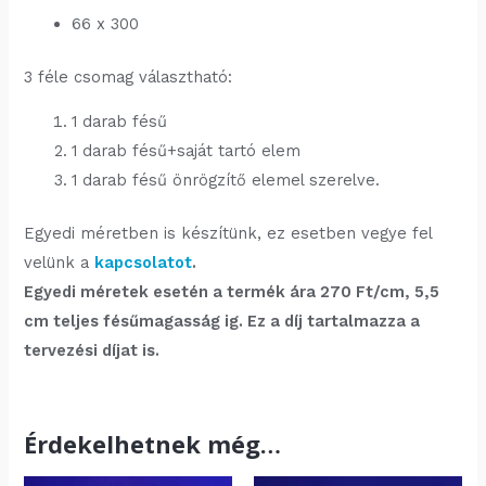
66 x 300
3 féle csomag választható:
1 darab fésű
1 darab fésű+saját tartó elem
1 darab fésű önrögzítő elemel szerelve.
Egyedi méretben is készítünk, ez esetben vegye fel
velünk a
kapcsolatot
.
Egyedi méretek esetén a termék ára 270 Ft/cm, 5,5
cm teljes fésűmagasság ig. Ez a díj tartalmazza a
tervezési díjat is.
Érdekelhetnek még…