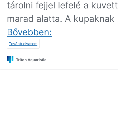
tárolni fejjel lefelé a kuv
marad alatta. A kupaknak i
Hanna
Bővebben:
Checker
StandTon
Tovább olvasom
Triton Aquaristic