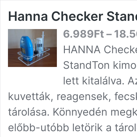
Hanna Checker Sta
6.989
Ft
–
18.
HANNA Checke
StandTon kimo
lett kitalálva.
kuvetták, reagensek, fecs
tárolása. Könnyedén megk
előbb-utóbb letörik a táro