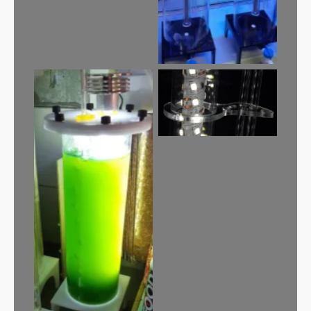
Lámpa-légcső
távtartó
Működés közben a
PhyTon