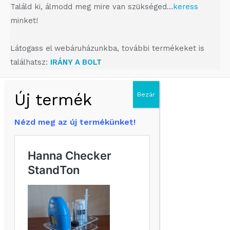
Találd ki, álmodd meg mire van szükséged…
keress
minket!
Látogass el webáruházunkba, további termékeket is
találhatsz:
IRÁNY A BOLT
Triton Aquaristic
Nézd meg az új termékünket!
Információk
Általános szerződési feltételek
Adatkezelési tájékoztató
Fizetés