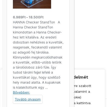
Szállítás
Kapcsolat
Letöltések
Partnerek
Korallgarázs
Z-Dekor
Natur Hotel Kövestető
Vadzóna
Fontosnak tartjuk az adatok védelmét
A böngészési élmény fokozása, a személyre szabott
hirdetések vagy tartalmak megjelenítése, valamint a
forgalom elemzése érdekében sütiket (cookie)
használunk. A "Mindet elfogadom" gombra kattintva