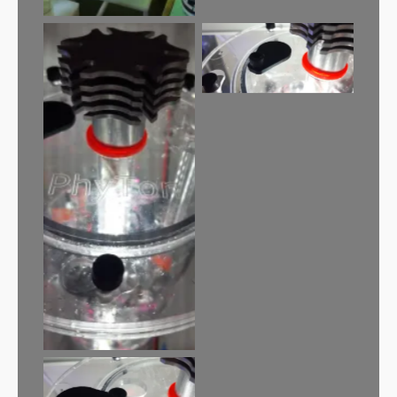
Guillard etető nyílás
Passzív hűtés a LED
világításnak