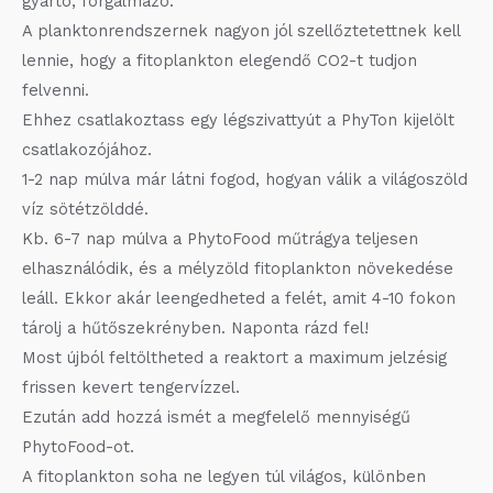
gyártó, forgalmazó.
A planktonrendszernek nagyon jól szellőztetettnek kell
lennie, hogy a fitoplankton elegendő CO2-t tudjon
felvenni.
Ehhez csatlakoztass egy légszivattyút a PhyTon kijelölt
csatlakozójához.
1-2 nap múlva már látni fogod, hogyan válik a világoszöld
víz sötétzölddé.
Kb. 6-7 nap múlva a PhytoFood műtrágya teljesen
elhasználódik, és a mélyzöld fitoplankton növekedése
leáll. Ekkor akár leengedheted a felét, amit 4-10 fokon
tárolj a hűtőszekrényben. Naponta rázd fel!
Most újból feltöltheted a reaktort a maximum jelzésig
frissen kevert tengervízzel.
Ezután add hozzá ismét a megfelelő mennyiségű
PhytoFood-ot.
A fitoplankton soha ne legyen túl világos, különben