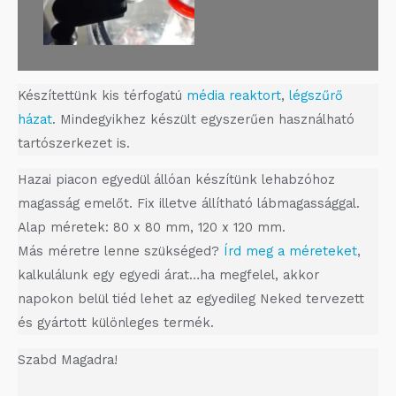
Guillard etető nyílás
Készítettünk kis térfogatú
média reaktort
,
légszűrő
házat
. Mindegyikhez készült egyszerűen használható
tartószerkezet is.
Hazai piacon egyedül állóan készítünk lehabzóhoz
magasság emelőt. Fix illetve állítható lábmagassággal.
Alap méretek: 80 x 80 mm, 120 x 120 mm.
Más méretre lenne szükséged?
Írd meg a méreteket
,
kalkulálunk egy egyedi árat…ha megfelel, akkor
napokon belül tiéd lehet az egyedileg Neked tervezett
és gyártott különleges termék.
Szabd Magadra!