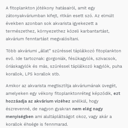
A fitoplankton jótékony hatásairól, amit egy
zátonyakváriumban kifejt, ritkán esett szó. Az elmúlt
években azonban sok akvarista igyekezett a
természethez, környezethez közeli karbantartást,
akvárium fenntartást megvalósítani.
Több akváriumi „állat” szűréssel táplálkozó fitoplankton
evő. Ide tartoznak: gorgoniák, fésűkagylók, szivacsok,
óriáskagylók és más, szűréssel táplálkozó kagylók, puha
korallok, LPS korallok stb.
Amikor az akvarista megtisztítja akváriumának üvegét,
amelyeken egy vékony fitoplanktonréteg képződik,
ezt
hozzáadja az akvárium vizéhez
anélkül, hogy
észrevenné, de nagyon gyakran
nem elég nagy
menyiségben
ami alultápláltságot okoz, vagy akár a
korallok éhsége is fennmarad.