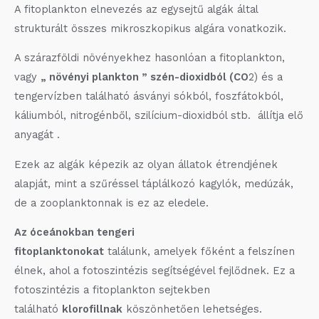
A fitoplankton elnevezés az egysejtű algák által
strukturált összes mikroszkopikus algára vonatkozik.
A szárazföldi növényekhez hasonlóan a fitoplankton,
vagy
„ növényi plankton ” szén-dioxidból (CO
2) és a
tengervízben található ásványi sókból, foszfátokból,
káliumból, nitrogénből, szilícium-dioxidból stb. állítja elő
anyagát .
Ezek az algák képezik az olyan állatok étrendjének
alapját, mint a szűréssel táplálkozó kagylók, medúzák,
de a zooplanktonnak is ez az eledele.
Az óceánokban tengeri
fitoplanktonokat
találunk, amelyek főként a felszínen
élnek, ahol a fotoszintézis segítségével fejlődnek. Ez a
fotoszintézis a fitoplankton sejtekben
található
klorofillnak
köszönhetően lehetséges.