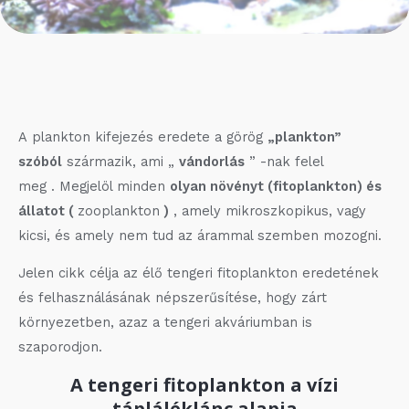
A plankton kifejezés eredete a görög
„plankton”
szóból
származik, ami „
vándorlás
” -nak felel
meg . Megjelöl minden
olyan növényt (fitoplankton) és
állatot (
zooplankton
)
, amely mikroszkopikus, vagy
kicsi, és amely nem tud az árammal szemben mozogni.
Jelen cikk célja az élő tengeri fitoplankton eredetének
és felhasználásának népszerűsítése, hogy zárt
környezetben, azaz a tengeri akváriumban is
szaporodjon.
A tengeri fitoplankton a vízi
tápláléklánc alapja