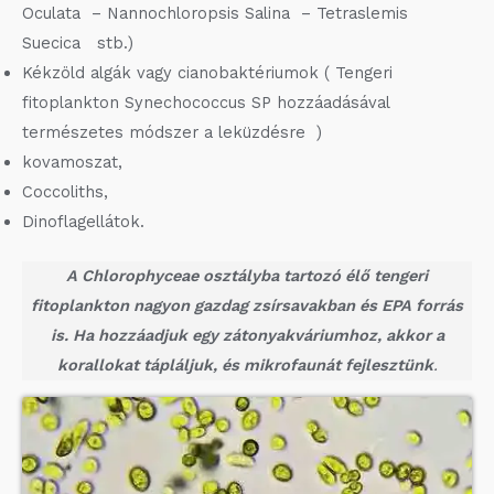
Oculata – Nannochloropsis Salina – Tetraslemis
Suecica stb.)
Kékzöld algák vagy cianobaktériumok ( Tengeri
fitoplankton Synechococcus SP hozzáadásával
természetes módszer a leküzdésre )
kovamoszat,
Coccoliths,
Dinoflagellátok.
A Chlorophyceae osztályba tartozó élő tengeri
fitoplankton nagyon gazdag zsírsavakban és EPA forrás
is. Ha hozzáadjuk egy zátonyakváriumhoz, akkor a
korallokat tápláljuk, és mikrofaunát fejlesztünk
.