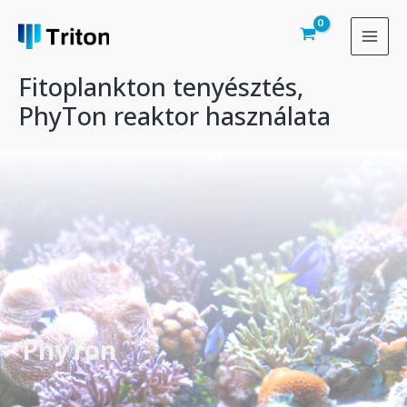
Skip
to
MAI
content
Fitoplankton tenyésztés,
MEN
PhyTon reaktor használata
PhyTon