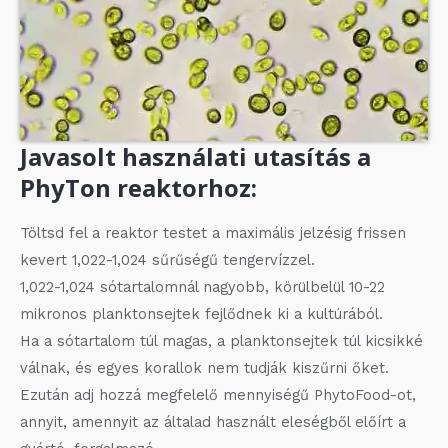
Javasolt használati utasítás a
PhyTon reaktorhoz:
Töltsd fel a reaktor testet a maximális jelzésig frissen
kevert 1,022-1,024 sűrűségű tengervízzel.
1,022-1,024 sótartalomnál nagyobb, körülbelül 10-22
mikronos planktonsejtek fejlődnek ki a kultúrából.
Ha a sótartalom túl magas, a planktonsejtek túl kicsikké
válnak, és egyes korallok nem tudják kiszűrni őket.
Ezután adj hozzá megfelelő mennyiségű PhytoFood-ot,
annyit, amennyit az általad használt eleségből előírt a