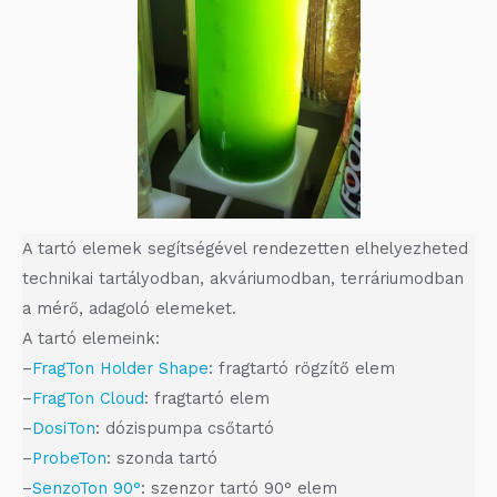
A tartó elemek segítségével rendezetten elhelyezheted
technikai tartályodban, akváriumodban, terráriumodban
a mérő, adagoló elemeket.
A tartó elemeink:
–
FragTon Holder Shape
: fragtartó rögzítő elem
–
FragTon Cloud
: fragtartó elem
–
DosiTon
: dózispumpa csőtartó
–
ProbeTon
: szonda tartó
–
SenzoTon 90°
: szenzor tartó 90° elem