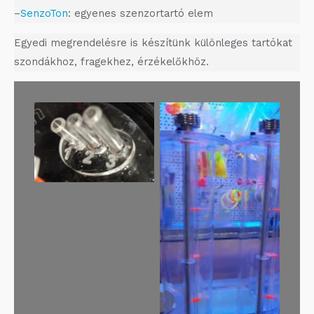
–
SenzoTon
: egyenes szenzortartó elem
Egyedi megrendelésre is készítünk különleges tartókat
szondákhoz, fragekhez, érzékelőkhöz.
Levegőcsövek:
1: szellőző
2-3: Co2-levegő
A távtartók 1
literenkénti
beosztással