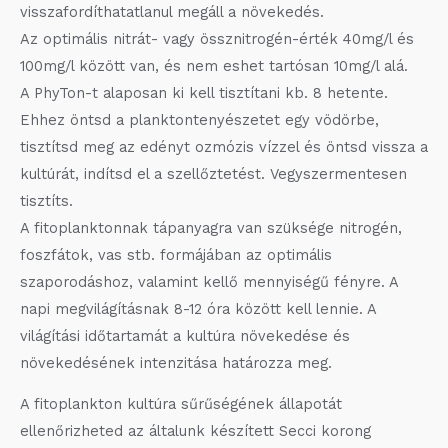
visszafordíthatatlanul megáll a növekedés.
Az optimális nitrát- vagy össznitrogén-érték 40mg/l és
100mg/l között van, és nem eshet tartósan 10mg/l alá.
A PhyTon-t alaposan ki kell tisztítani kb. 8 hetente.
Ehhez öntsd a planktontenyészetet egy vödörbe,
tisztítsd meg az edényt ozmózis vízzel és öntsd vissza a
kultúrát, indítsd el a szellőztetést. Vegyszermentesen
tisztíts.
A fitoplanktonnak tápanyagra van szüksége nitrogén,
foszfátok, vas stb. formájában az optimális
szaporodáshoz, valamint kellő mennyiségű fényre. A
napi megvilágításnak 8-12 óra között kell lennie. A
világítási időtartamát a kultúra növekedése és
növekedésének intenzitása határozza meg.
A fitoplankton kultúra sűrűségének állapotát
ellenőrizheted az általunk készített Secci korong